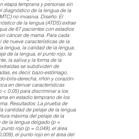
n etapa temprana y personas sin
 diagnóstico de la lengua de la
(MTC) no invasiva. Diseño: El
óstico de la lengua (ATDS) extrae
ngua de 67 pacientes con estadios
 sin cáncer de mama. Para cada
al de nueve características de la
la lengua, la calidad de la lengua,
aje de la lengua, el punto rojo, la
e, la saliva y la forma de la
 extraídas se subdividen de
adas, es decir, bazo-estómago,
do-bilis-derecha, riñón y corazón-
ca en derivar características
p < 0.05) para discriminar a los
ma en estadio temprano de los
ama. Resultados: La prueba de
a cantidad de pelaje de la lengua
rtura máxima del pelaje de la
e de la lengua delgado (p =
 punto rojo (p = 0,049), el área
,009), el punto rojo en el área del