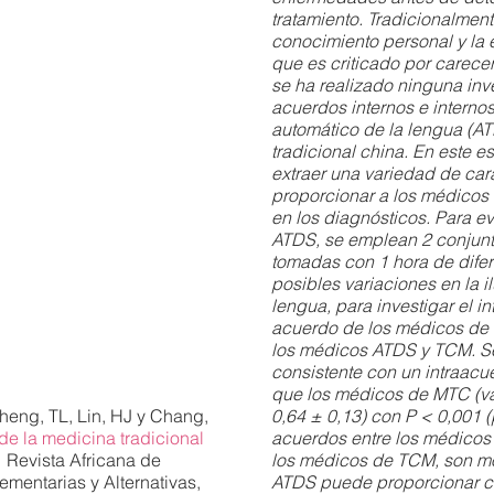
tratamiento. Tradicionalme
conocimiento personal y la e
que es criticado por carece
se ha realizado ninguna inv
acuerdos internos e interno
automático de la lengua (A
tradicional china. En este e
extraer una variedad de cara
proporcionar a los médicos 
en los diagnósticos. Para ev
ATDS, se emplean 2 conjunt
tomadas con 1 hora de dife
posibles variaciones en la i
lengua, para investigar el in
acuerdo de los médicos de l
los médicos ATDS y TCM. S
consistente con un intraacu
que los médicos de MTC (va
heng, TL, Lin, HJ y Chang,
0,64 ± 0,13) con P < 0,001 (
e la medicina tradicional
acuerdos entre los médicos
Revista Africana de
los médicos de TCM, son mo
mentarias y Alternativas,
ATDS puede proporcionar ca