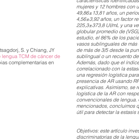
características identificada
mujeres y 12 hombres con 
49,86±13,81 años, un perío
4,56±3,92 años, un factor 
225,3±373,8 UI/mL y una v
globular promedio de (VSG)
estudio, el 86% de los paci
vasos sublinguales de más 
tsagdorj, S. y Chiang, JY
de más de 3/5 desde la punt
de lengua TCM de cáncer de
sublingual o un recuento de
pias complementarias en
Además, dado que el índice
correlacionado con la estas
una regresión logística para
presencia de AR usando RF
explicativas. Asimismo, se r
logística de la AR con respe
convencionales de lengua. 
mencionados, concluimos qu
útil para detectar la estasi
Objetivos: este artículo inve
discriminatorias de la lengu