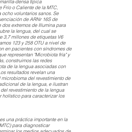
marilla-densa típica
 Frío o Caliente de la MTC,
 ocho voluntarios sanos. Se
cuenciación de ARNr 16S de
 dos extremos de Illumina para
ubre la lengua, del cual se
 3,7 millones de etiquetas V6
camos 123 y 258 OTU a nivel de
on en pacientes con síndromes de
que representan "Microbiota fría" y
ás, construimos las redes
ota de la lengua asociadas con
 Los resultados revelan una
l microbioma del revestimiento de
adicional de la lengua, e ilustran
 del revestimiento de la lengua
olístico para caracterizar los
es una práctica importante en la
(MTC) para diagnosticar
erminar los medios adecuados de