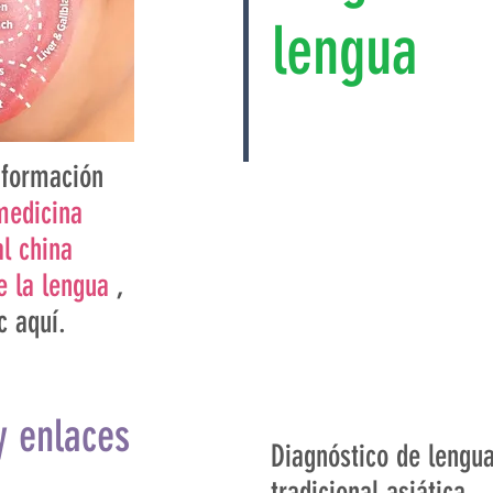
lengua
nformación
medicina
al china
e la lengua
,
c aquí.
 enlaces
Diagnóstico de lengu
tradicional asiática