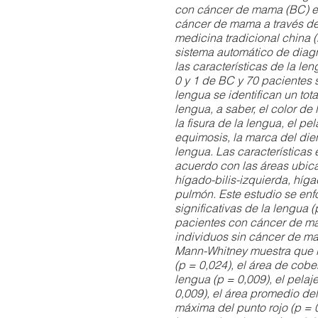
con cáncer de mama (BC) e
cáncer de mama a través del
medicina tradicional china 
sistema automático de diagn
las características de la le
0 y 1 de BC y 70 pacientes
lengua se identifican un tot
lengua, a saber, el color de 
la fisura de la lengua, el pel
equimosis, la marca del dient
lengua. Las características
acuerdo con las áreas ubic
hígado-bilis-izquierda, híga
pulmón. Este estudio se enfo
significativas de la lengua (
pacientes con cáncer de ma
individuos sin cáncer de m
Mann-Whitney muestra que l
(p = 0,024), el área de cobe
lengua (p = 0,009), el pelaj
0,009), el área promedio del
máxima del punto rojo (p = 0