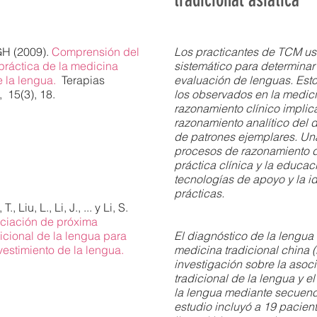
GH (2009).
Comprensión del
Los practicantes de TCM us
práctica de la medicina
sistemático para determinar
e la lengua.
Terapias
evaluación de lenguas. Est
,
15(3), 18.
los observados en la medici
razonamiento clínico impli
razonamiento analítico del 
de patrones ejemplares. Un
procesos de razonamiento d
práctica clínica y la educaci
tecnologías de apoyo y la id
prácticas.
, Liu, L., Li, J., ... y Li, S.
nciación de próxima
icional de la lengua para
El diagnóstico de la lengua
vestimiento de la lengua.
medicina tradicional china (
investigación sobre la asoci
tradicional de la lengua y e
la lengua mediante secuenc
estudio incluyó a 19 pacient