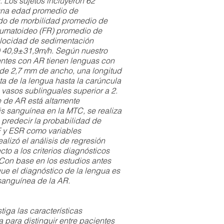
s. Los sujetos incluyeron 62
una edad promedio de
do de morbilidad promedio de
reumatoideo (FR) promedio de
elocidad de sedimentación
 40,9±31,9m/h. Según nuestro
entes con AR tienen lenguas con
de 2,7 mm de ancho, una longitud
a de la lengua hasta la carúncula
 vasos sublinguales superior a 2.
 de AR está altamente
is sanguínea en la MTC, se realiza
 predecir la probabilidad de
 y ESR como variables
ealizó el análisis de regresión
cto a los criterios diagnósticos
Con base en los estudios antes
e el diagnóstico de la lengua es
s sanguínea de la AR.
stiga las características
a para distinguir entre pacientes