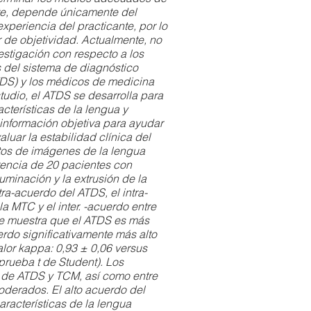
nte, depende únicamente del
xperiencia del practicante, por lo
r de objetividad. Actualmente, no
estigación con respecto a los
s del sistema de diagnóstico
TDS) y los médicos de medicina
studio, el ATDS se desarrolla para
cterísticas de la lengua y
información objetiva para ayudar
aluar la estabilidad clínica del
os de imágenes de la lengua
rencia de 20 pacientes con
luminación y la extrusión de la
tra-acuerdo del ATDS, el intra-
a MTC y el inter. -acuerdo entre
e muestra que el ATDS es más
erdo significativamente más alto
lor kappa: 0,93 ± 0,06 versus
prueba t de Student). Los
 de ATDS y TCM, así como entre
derados. El alto acuerdo del
racterísticas de la lengua