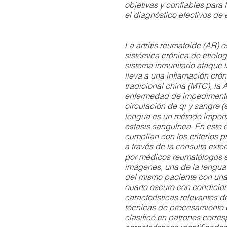
objetivas y confiables para 
el diagnóstico efectivos de
La artritis reumatoide (AR)
sistémica crónica de etiol
sistema inmunitario ataque l
lleva a una inflamación cró
tradicional china (MTC), la 
enfermedad de impedimento 
circulación de qi y sangre (e
lengua es un método importa
estasis sanguínea. En este 
cumplían con los criterios p
a través de la consulta ext
por médicos reumatólogos 
imágenes, una de la lengua 
del mismo paciente con una
cuarto oscuro con condicion
características relevantes d
técnicas de procesamiento
clasificó en patrones corre