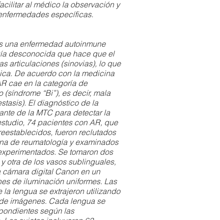
facilitar al médico la observación y
 enfermedades específicas.
 es una enfermedad autoinmune
ogía desconocida que hace que el
as articulaciones (sinovias), lo que
nica. De acuerdo con la medicina
AR cae en la categoría de
(síndrome “Bi”), es decir, mala
stasis). El diagnóstico de la
nte de la MTC para detectar la
estudio, 74 pacientes con AR, que
reestablecidos, fueron reclutados
erna de reumatología y examinados
experimentados. Se tomaron dos
y otra de los vasos sublinguales,
 cámara digital Canon en un
es de iluminación uniformes. Las
e la lengua se extrajeron utilizando
 de imágenes. Cada lengua se
spondientes según las