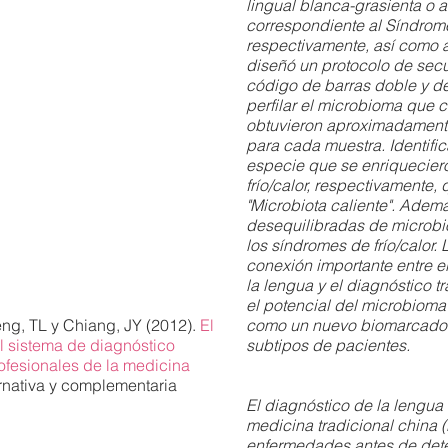
lingual blanca-grasienta o a
correspondiente al Síndrome
respectivamente, así como a
diseñó un protocolo de se
código de barras doble y de
perfilar el microbioma que c
obtuvieron aproximadamente
para cada muestra. Identifi
especie que se enriquecier
frío/calor, respectivamente, 
"Microbiota caliente". Adem
desequilibradas de microbi
los síndromes de frío/calor.
conexión importante entre e
la lengua y el diagnóstico tr
el potencial del microbioma
ng, TL y Chiang, JY (2012).
El
como un nuevo biomarcador h
el sistema de diagnóstico
subtipos de pacientes.
rofesionales de la medicina
rnativa y complementaria
El diagnóstico de la lengua 
medicina tradicional china 
enfermedades antes de det