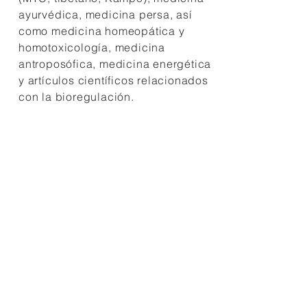
ayurvédica, medicina persa, así
como medicina homeopática y
homotoxicología, medicina
antroposófica, medicina energética
y artículos científicos relacionados
con la bioregulación.
Envíos
puede incluir:
Artículos de fondo
Estudios de caso
Reseñas de libros
Cartas al editor
Entrevistas
Historia
Biografias
Filosofía
Investigación