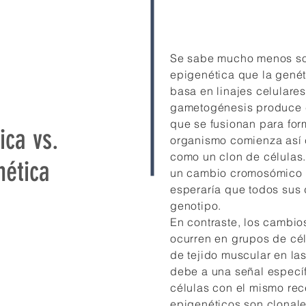
Se sabe mucho menos sob
epigenética que la genét
basa en linajes celulares
gametogénesis produce c
que se fusionan para form
ica vs.
organismo comienza así 
como un clon de células
nética
un cambio cromosómico e
esperaría que todos sus
genotipo.
En contraste, los cambi
ocurren en grupos de cél
de tejido muscular en la
debe a una señal especí
células con el mismo rec
epigenéticos son clonales