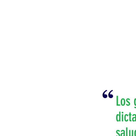
Los 
dict
salu