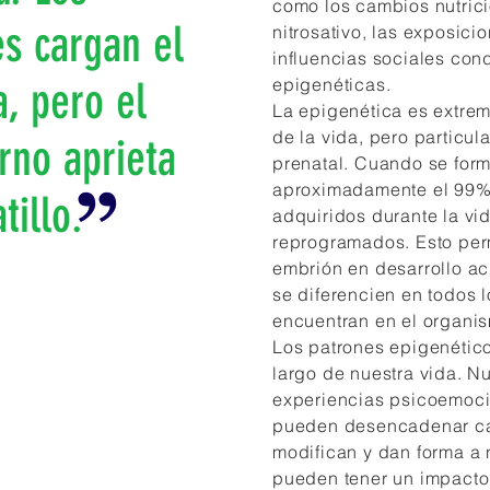
como los cambios nutricio
s cargan el
nitrosativo, las exposici
influencias sociales con
, pero el
epigenéticas.
La epigenética es extrem
de la vida, pero particul
rno aprieta
prenatal. Cuando se for
aproximadamente el 99%
tillo.
adquiridos durante la vi
reprogramados. Esto perm
embrión en desarrollo a
se diferencien en todos l
encuentran en el organi
Los patrones epigenético
largo de nuestra vida. Nu
experiencias psicoemoci
pueden desencadenar ca
modifican y dan forma a 
pueden tener un impacto f