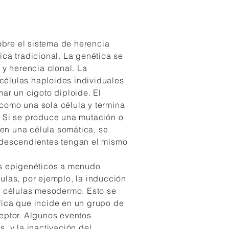
re el sistema de herencia
ica tradicional. La genética se
 y herencia clonal. La
élulas haploides individuales
ar un cigoto diploide. El
como una sola célula y termina
. Si se produce una mutación o
n una célula somática, se
 descendientes tengan el mismo
os epigenéticos a menudo
ulas, por ejemplo, la inducción
s células mesodermo. Esto se
fica que incide en un grupo de
eptor. Algunos eventos
, y la inactivación del