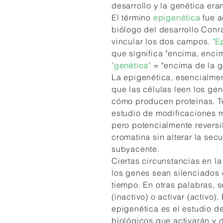
desarrollo y la genética era
El término
epigenética
fue 
biólogo del desarrollo Con
vincular los dos campos.
"Ep
que significa "encima, enci
"genética"
= "encima de la g
La epigenética, esencialmen
que las células leen los gen
cómo producen proteínas. T
estudio de modificaciones m
pero potencialmente reversi
cromatina sin alterar la se
subyacente.
Ciertas circunstancias en l
los genes sean silenciados o
tiempo. En otras palabras, 
(inactivo) o activar (activo)
epigenética es el estudio 
biológicos que activarán y 