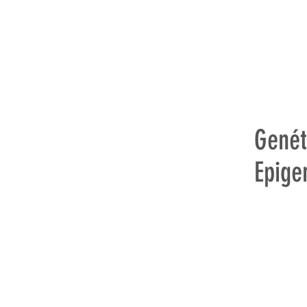
Genét
Epige