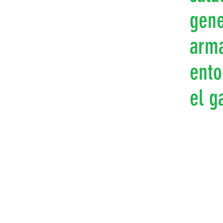
gene
arma
ento
el ga