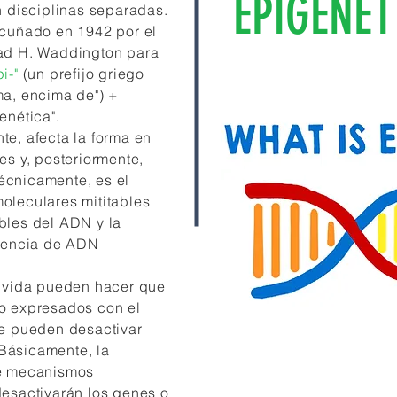
EPIGENÉT
n disciplinas separadas.
acuñado en 1942 por el
rad H. Waddington para
i-"
(un prefijo griego
ma, encima de") +
enética".
te, afecta la forma en
es y, posteriormente,
écnicamente, es el
oleculares mititables
bles del ADN y la
cuencia de ADN
a vida pueden hacer que
 expresados ​​con el
se pueden desactivar
. Básicamente, la
de mecanismos
desactivarán los genes o