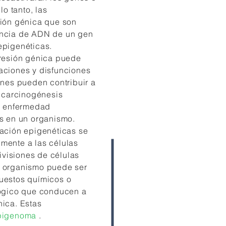
lo tanto, las
sión génica que son
encia de ADN de un gen
epigenéticas.
presión génica puede
aciones y disfunciones
ones pueden contribuir a
a carcinogénesis
ra enfermedad
s en un organismo.
mación epigenéticas se
mente a las células
divisiones de células
n organismo puede ser
uestos químicos o
lógico que conducen a
ica. Estas
pigenoma
.