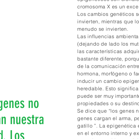
cromosoma X es un excel
Los cambios genéticos so
invierten, mientras que 
menudo se invierten.
Las influencias ambienta
(dejando de lado los mut
las características adqui
bastante diferente, porq
de la comunicación entre 
hormona, morfógeno o fa
inducir un cambio epige
heredable. Esto signific
puede ser muy important
genes no
propiedades o su destino
Se dice que “los genes n
an nuestra
genes cargan el arma, pe
gatillo ”. La epigenétic
d. Los
en el entorno interno y e