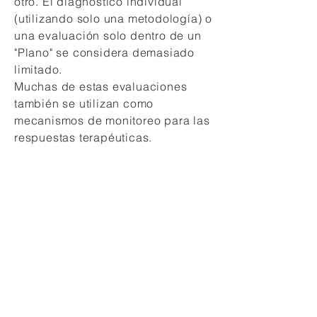
otro. El diagnóstico individual
(utilizando solo una metodología) o
una evaluación solo dentro de un
"Plano" se considera demasiado
limitado.
Muchas de estas evaluaciones
también se utilizan como
mecanismos de monitoreo para las
respuestas terapéuticas.
Si bien las herramientas principales
de un profesional de la medicina
biorreguladora son como las de
cualquier otro médico (análisis de
laboratorio, análisis de sangre,
radiografías, escáneres, alcances,
historiales detallados, exámenes
físicos), el profesional de la
medicina biorreguladora emplea