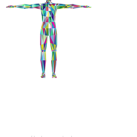
5 planos de BioReg
Plano informativo
Plano estructural