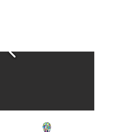
herramientas
adicionales
para que
el paciente pueda ser examinado. en
múltiples niveles, ofreciendo una
perspectiva más profunda de la
salud.