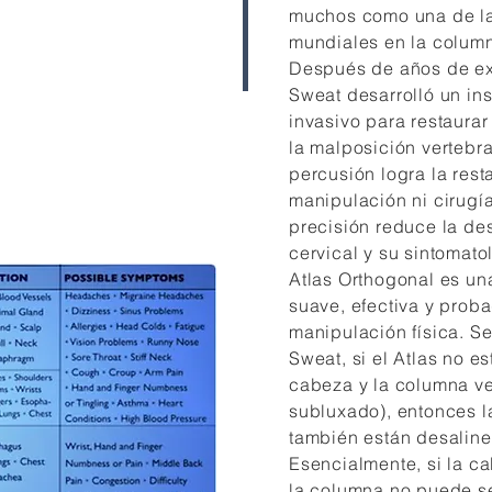
muchos como una de la
mundiales en la column
Después de años de ext
Sweat desarrolló un in
invasivo para restaurar
la malposición vertebra
percusión logra la rest
manipulación ni cirugía
precisión reduce la de
cervical y su sintomato
Atlas Orthogonal es un
suave, efectiva y proba
manipulación física. Se
Sweat, si el Atlas no e
cabeza y la columna v
subluxado), entonces l
también están desalin
Esencialmente, si la c
la columna no puede ser