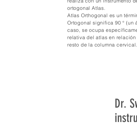
realiza con un instrumento d
ortogonal Atlas.
Atlas Orthogonal es un térmi
Ortogonal significa 90 ° (un 
caso, se ocupa específicame
relativa del atlas en relació
resto de la columna cervical
Dr. S
instr