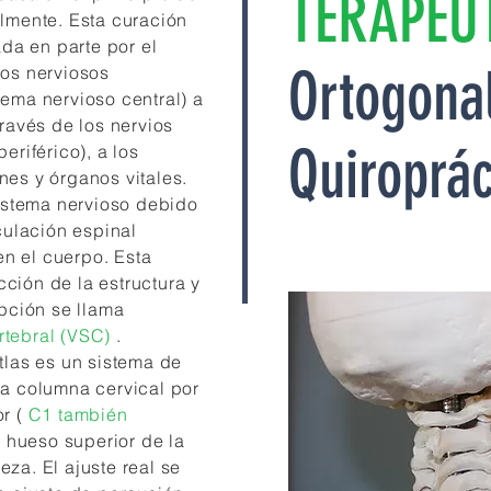
TERAPÉUT
almente. Esta curación
ada en parte por el
Ortogona
sos nerviosos
ema nervioso central) a
través de los nervios
Quiroprác
eriférico), a los
nes y órganos vitales.
sistema nervioso debido
culación espinal
n el cuerpo. Esta
ción de la estructura y
upción se llama
tebral (VSC)
.
tlas es un sistema de
la columna cervical por
r (
C1 también
el hueso superior de la
za. El ajuste real se