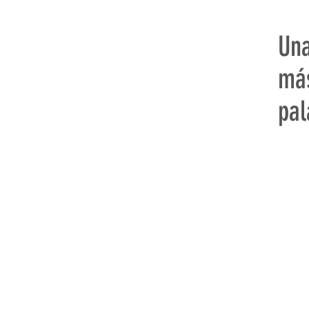
Una
má
pal