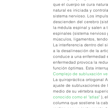
que el cuerpo se cura natur
natural es iniciada y control
sistema nervioso. Los impul
descienden del cerebro (sist
la médula espinal y salen a 
espinales (sistema nervioso p
músculos, ligamentos, tendo
La interferencia dentro del 
a la desalineación de la arti
conduce a una enfermedad e
enfermedad provoca la reduc
función óptimas. Esta interr
Complejo de subluxación ver
La quiropráctica ortogonal A
ajuste de subluxaciones de 
medio de su vértebra superio
conocido como el "atlas"
), 
columna que sostiene la cabe