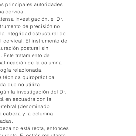
s principales autoridades
a cervical.
ensa investigación, el Dr.
strumento de precisión no
 la integridad estructural de
l cervical. El instrumento de
auración postural sin
. Este tratamiento de
salineación de la columna
logía relacionada.
a técnica quiropráctica
da que no utiliza
gún la investigación del Dr.
stá en escuadra con la
ertebral (denominado
a cabeza y la columna
eadas.
abeza no está recta, entonces
 recta. El estrés resultante