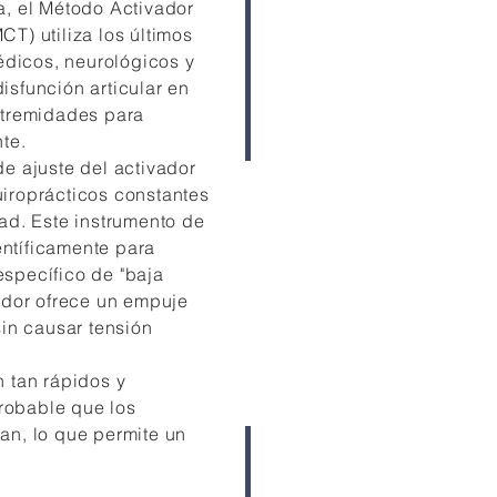
a, el Método Activador
CT) utiliza los últimos
dicos, neurológicos y
isfunción articular en
extremidades para
nte.
de ajuste del activador
uiroprácticos constantes
dad. Este instrumento de
ntíficamente para
específico de "baja
vador ofrece un empuje
sin causar tensión
n tan rápidos y
robable que los
an, lo que permite un