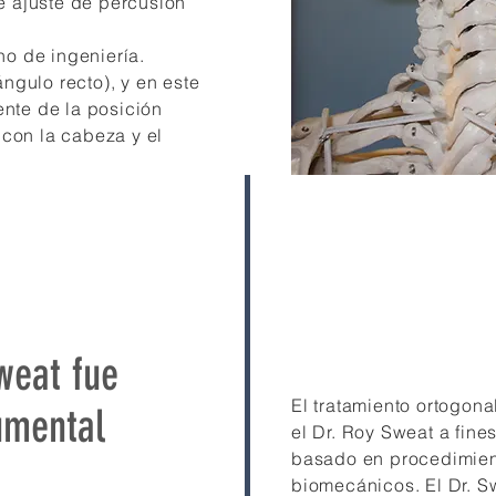
e ajuste de percusión
no de ingeniería.
ángulo recto), y en este
nte de la posición
n con la cabeza y el
.
weat fue
El tratamiento ortogona
umental
el Dr. Roy Sweat a fin
basado en procedimient
biomecánicos. El Dr. S