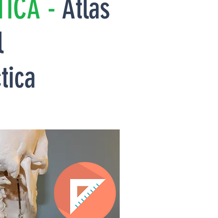
ICA -
Atlas
l
tica