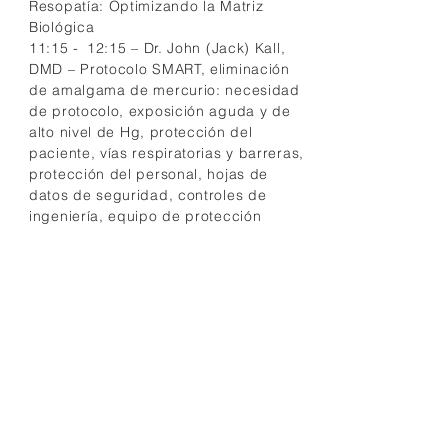
Resopatía: Optimizando la Matriz
Biológica
11:15 -
12:15 – Dr. John (Jack) Kall,
DMD – Protocolo SMART, eliminación
de amalgama de mercurio: necesidad
de protocolo, exposición aguda y de
alto nivel de Hg, protección del
paciente, vías respiratorias y barreras,
protección del personal, hojas de
datos de seguridad, controles de
ingeniería, equipo de protección
personal
12:15 -
12:30 – Panel –
Desintoxicación Dental de Mercurio y
Seguimiento en Odontología Clínica
12:30 - 13:30 – Almuerzo
1:30 -
2:30 p. m. - Dra. Sharon Stills -
Métodos naturales para desintoxicar el
terreno biológico
2:30 - 3:30 pm – Dr. Hennie Fitzpatrick
– La ciencia del juego
:
Esbozar la
creciente evidencia empírica sobre el