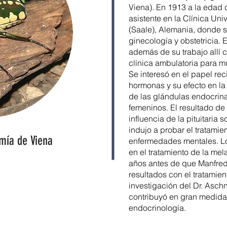
Viena). En 1913 a la edad 
asistente en la Clínica Uni
(Saale), Alemania, donde 
ginecología y obstetricia. 
además de su trabajo allí c
clínica ambulatoria para mu
Se interesó en el papel rec
hormonas y su efecto en la 
de las glándulas endocrina
femeninos. El resultado de 
influencia de la pituitaria
indujo a probar el tratamie
omía de Viena
enfermedades mentales. Lo
en el tratamiento de la mela
años antes de que Manfred
resultados con el tratamien
investigación del Dr. Aschn
contribuyó en gran medida
endocrinología.