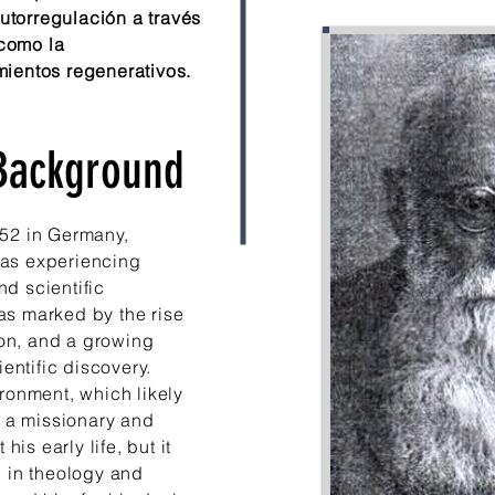
utorregulación a través
 como la
mientos regenerativos.
ackground
852 in Germany,
as experiencing
and scientific
as marked by the rise
tion, and a growing
ientific discovery.
ronment, which likely
s a missionary and
his early life, but it
d in theology and