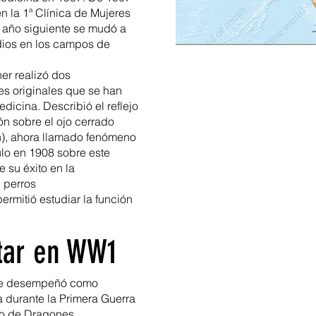
n la 1ª Clínica de Mujeres
l año siguiente se mudó a
udios en los campos de
ner realizó dos
s originales que se han
dicina. Describió el reflejo
ón sobre el ojo cerrado
ón), ahora llamado fenómeno
ulo en 1908 sobre este
 su éxito en la
 perros
ermitió estudiar la función
itar en WW1
e se desempeñó como
 durante la Primera Guerra
nto de Dragones