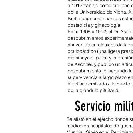
a 1912 trabajó como cirujano e
de la Universidad de Viena. A
Berlín para continuar sus est
obstetricia y ginecología.
Entre 1908 y 1912, el Dr. Asch
descubrimientos experimentale
convertido en clásicos de la me
oculocárdico (una ligera presi
disminuye el pulso y la presi
de Aschner, y publicó un artíc
descubrimiento. El segundo fue
supervivencia a largo plazo en
hipofisectomizados, lo que le p
de la glándula pituitaria.
Servicio mil
Se alistó en el ejército dond
médico en hospitales de guerra
Mundial. Sirvió en el Regimie