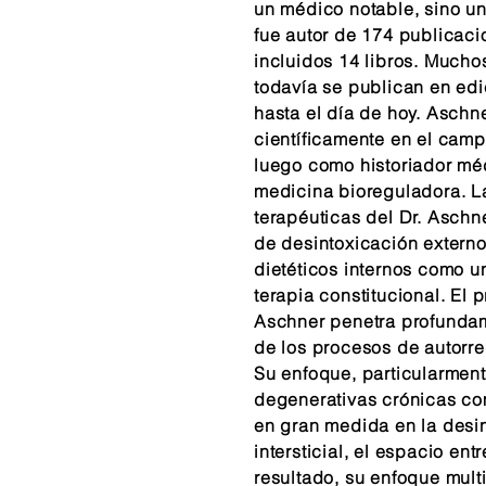
un médico notable, sino un 
fue autor de 174 publicacio
incluidos 14 libros. Mucho
todavía se publican en ed
hasta el día de hoy. Aschn
científicamente en el camp
luego como historiador mé
medicina bioreguladora. 
terapéuticas del Dr. Asch
de desintoxicación extern
dietéticos internos como u
terapia constitucional. El 
Aschner penetra profundam
de los procesos de autorr
Su enfoque, particularmen
degenerativas crónicas como
en gran medida en la desin
intersticial, el espacio ent
resultado, su enfoque mult