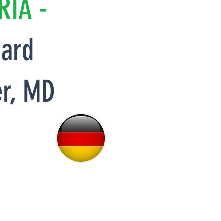
RIA -
ard
r, MD