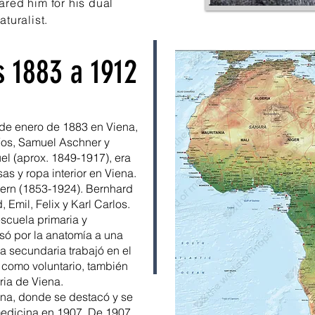
ared him for his dual
turalist.
 1883 a 1912
de enero de 1883 en Viena,
díos, Samuel Aschner y
l (aprox. 1849-1917), era
s y ropa interior en Viena.
ern (1853-1924). Bernhard
 Emil, Felix y Karl Carlos.
escuela primaria y
só por la anatomía a una
 secundaria trabajó en el
, como voluntario, también
aria de Viena.
ena, donde se destacó y se
edicina en 1907. De 1907