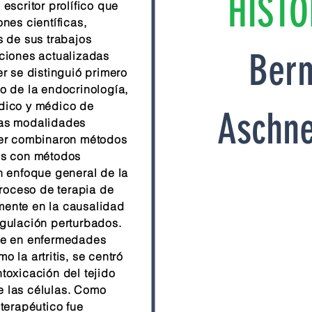
HISTO
escritor prolífico que
nes científicas,
s de sus trabajos
Bern
iciones actualizadas
er se distinguió primero
o de la endocrinología,
dico y médico de
Aschne
Las modalidades
ner combinaron métodos
os con métodos
n enfoque general de la
proceso de terapia de
ente en la causalidad
egulación perturbados.
te en enfermedades
 la artritis, se centró
toxicación del tejido
re las células. Como
iterapéutico fue