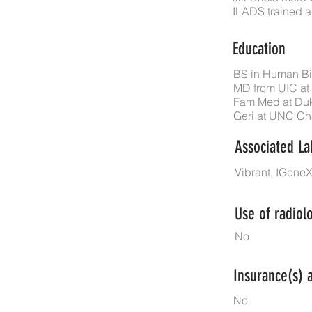
ILADS trained 
Education
BS in Human B
MD from UIC at
Fam Med at Duk
Geri at UNC Cha
Associated La
Vibrant, IGeneX
Use of radiolo
No
Insurance(s) 
No