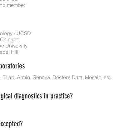
and member
iology - UCSD
 Chicago
e University
pel Hill
boratories
, TLab, Armin, Genova, Doctor’s Data, Mosaic, etc.
gical diagnostics in practice?
accepted?