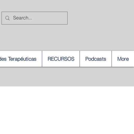
es Terapéuticas
RECURSOS
Podcasts
More