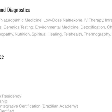
and Diagnostics
Naturopathic Medicine, Low-Dose Naltrexone, IV Therapy, Infr
, Genetics Testing, Environmental Medicine, Detoxification, Ch
pathy, Nutrition, Spiritual Healing, Telehealth, Thermography, 
ce
e Residency
wship
Integrative Certification (Brazilian Academy)
Certified