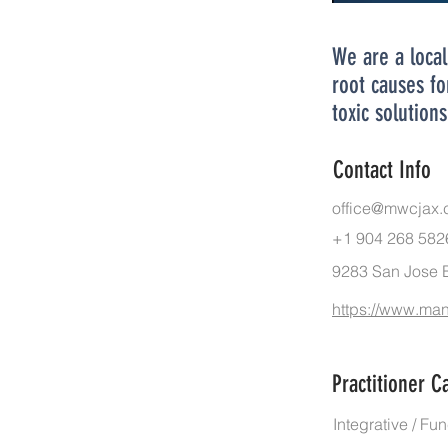
We are a local
root causes fo
toxic solution
Contact Info
office@mwcjax
+1 904 268 582
9283 San Jose B
https://www.ma
Practitioner C
Integrative / F