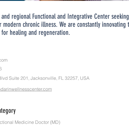
 and regional Functional and Integrative Center seeking
r modern chronic illness. We are constantly innovating 
s for healing and regeneration.
.com
6
lvd Suite 201, Jacksonville, FL 32257, USA
ndarinwellnesscenter.com
ategory
unctional Medicine Doctor (MD)