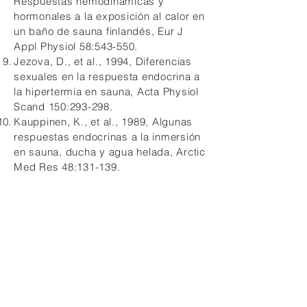
Respuestas hemodinámicas y
hormonales a la exposición al calor en
un baño de sauna finlandés, Eur J
Appl Physiol 58:543-550.
Jezova, D., et al., 1994, Diferencias
sexuales en la respuesta endocrina a
la hipertermia en sauna, Acta Physiol
Scand 150:293-298.
Kauppinen, K., et al., 1989, Algunas
respuestas endocrinas a la inmersión
en sauna, ducha y agua helada, Arctic
Med Res 48:131-139.
Winterfeld HJ, Siewert J, Strangfeld D,
et al. Die Saunatherapie bei koronarer
Herzkrankheit mit Hypertonie nach
Bypassoperation, bei Herzwand-
Aneurysma-Operation und bei
essentieller Hypertonie. [Efectos de la
saunaterapia en pacientes con
enfermedad coronaria con
hipertensión después de la operación