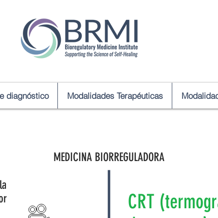
de diagnóstico
Modalidades Terapéuticas
Modalidad
MEDICINA BIORREGULADORA
la
CRT (termogra
or