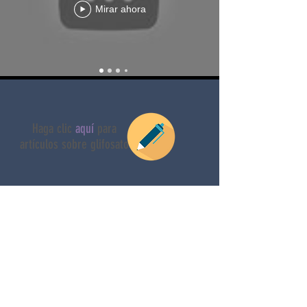
Mirar ahora
Haga clic
aquí
para
artículos sobre glifosato