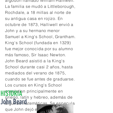
algodón llamado William Halliwell.
La familia se mudó a Littleborough,
Rochdale, a 18 millas al norte de
su antigua casa en rojizo. En
octubre de 1873, Halliwell envió a
John y a su hermano menor
Samuel a King's School, Grantham.
King's School (fundada en 1329)
fue mejor conocida por su alumno
más famoso, Sir Isaac Newton.
John Beard asistió a la King's
School durante casi 2 años, hasta
mediados del verano de 1875,
cuando se fue antes de graduarse.
Los cursos en King's School
consistían principalmente en
HISTORIA
griego, latín y hebreo, además de
John Beard
algunas matemáticas. Se especula
que John dejó esta escuela para